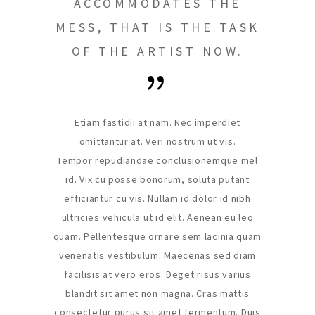
ACCOMMODATES THE
MESS, THAT IS THE TASK
OF THE ARTIST NOW.
Etiam fastidii at nam. Nec imperdiet
omittantur at. Veri nostrum ut vis.
Tempor repudiandae conclusionemque mel
id. Vix cu posse bonorum, soluta putant
efficiantur cu vis. Nullam id dolor id nibh
ultricies vehicula ut id elit. Aenean eu leo
quam. Pellentesque ornare sem lacinia quam
venenatis vestibulum. Maecenas sed diam
facilisis at vero eros. Deget risus varius
blandit sit amet non magna. Cras mattis
consectetur purus sit amet fermentum. Duis